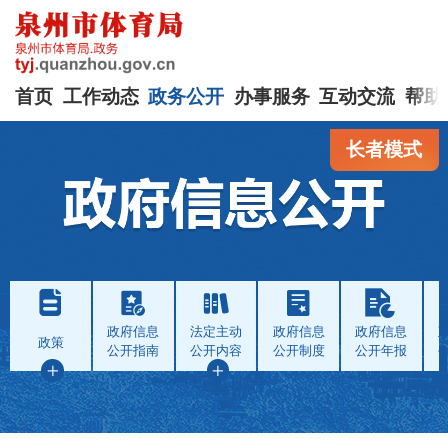
首页
工作动态
政务公开
办事服务
互动交流
帮助
长者模式
政府信息
法定主动
政府信息
政府信息
政策
公开指南
公开内容
公开制度
公开年报