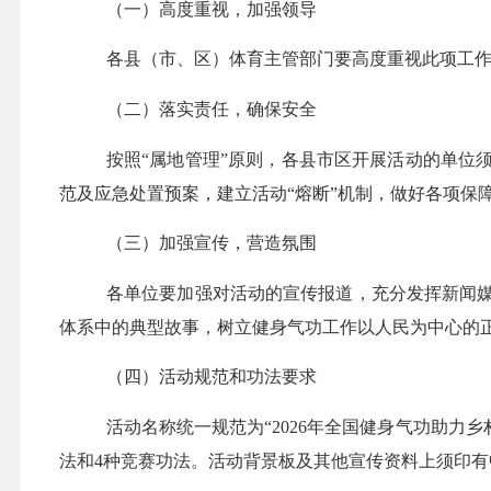
（一）高度重视，加强领导
各
县
（市
、
区）
体育
主管部门要高度重视此项工
（二）落实责任，确保安全
按照
“
属地管理
”
原则，各
县市
区
开展活动的
单位
范及应急处置预案，建立活动
“
熔断
”
机制，做好各项保
（三）加强宣传，营造氛围
各单位要加强对活动的宣传报道，充分发挥新闻
体系中的典型故事，树立健身气功工作以人民为中心的
（四）活动规范和功法要求
活动名称统一规范为
“202
6
年全国健身气功助力乡
法和
4
种竞赛功法。活动背景板及其他宣传资料上须印有