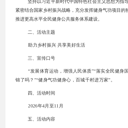
坚持以习近平新时代中国特色社会主义思想为指
紧密结合国家乡村振兴战略，充分发挥健身气功项目的
推进更高水平全民健身公共服务体系建设。
二、
活动主题
助力乡村振兴
共享美好生活
三、宣传口号
“
发展体育运动，增强人民体质
”“
落实全民健身
锦了吗？
”“
健身气功健身心，百城千村进万家
”
。
四、活动时间
202
6
年
4
月
至
11
月
五、活动内容