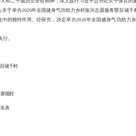
十大和二十届历次全会精神，深入践行习近平总书记关于体育的
心关于举办
2026
年全国健身气功助力乡村振兴志愿服务暨百城千
化中的独特作用。
经研究，
决
定举办
202
6
年全国健身气功助力
执行。
百城千村
竞赛规程
报名表