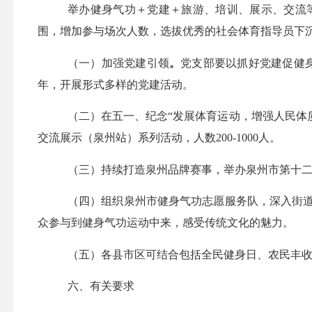
举办健身气功＋
党建
＋旅游、培训、展示、交流
围，增加参与场次人数，选拔优秀的社会体育指导员下
（一）
加强党建引领
。
党支部要
以抓好党建促健
年，开展形式多样的党
建
活动
。
（二）
在
五一、
纪念
“
发展体育运动，增强人民体
交流
展示（泉州站）系列
活动，人数
2
00
-1000
人。
（三）
持续
打造
泉州
品牌赛事
，
举办
泉州市第十
（四）
组织泉州市健身气功
志愿服务队，深入街
众参与到健身气功运动中来，感受传统文化的魅力。
（五）
各
县市
区可结合包括全民健身日、农民丰
六、有关要求