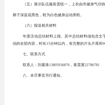
（五）
展示队伍服装需统一，上衣由市健身气功
裤子
深蓝或黑色，鞋为白色健身运动类鞋。
（
六
）报送相关材料
年度活动总结材料上报。其中总结材料须包含文
动的全部内容，时长
15
分钟以内，有完整的片头片尾和
W
七、
联系方式
联系人：刘素珠
13805936876
，黄震寰
22786781
八、未尽事宜另行通知
。