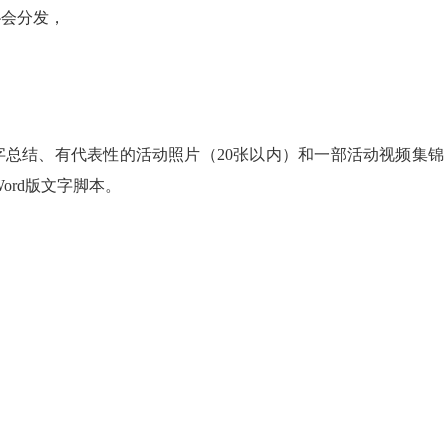
协会分发，
字总结、有代表性的活动照片（
20
张以内）和一部活动视频集锦
ord
版文字脚本。