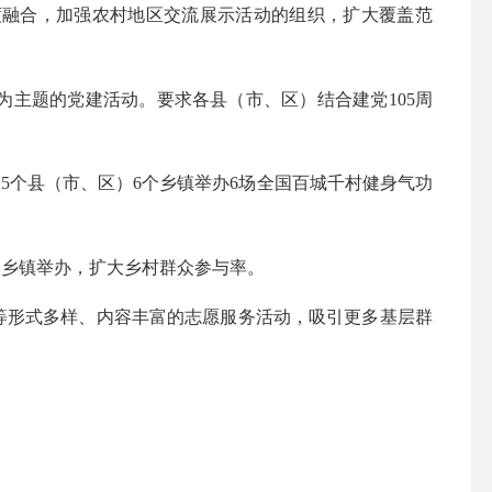
度融合，加强农村地区交流展示活动的组织，扩大覆盖范
为主题的党建活动。
要求
各县（市、区）结合建党
105
周
择
5
个县（市、区）
6
个乡镇
举办
6
场
全国百城千村健身气功
到
乡镇
举办
，扩大
乡村
群众参与
率
。
等形式多样、内容丰富的志愿服务活动，吸引更多基层群