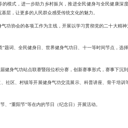
等
的模式，进一步助力乡村振兴，推进全民健身与全民健康深
沉基层，让更多的人民群众感受传统文化的魅力
。
身气功协会的各项工作为主线，开展
以学习贯彻
党的二十大
精神
质
”
题词、
全民健身日、世界健身气功日、
十一等时间节点，选
二届健身气功站点联赛
暨段位积分赛
，创新赛事形式，赛事
下沉
道、社区、村镇等开展健身气功交流展示、科普讲座、骨干培训
收节
、
“
重
阳节
”
等在内的节日（纪念日）开展活动。