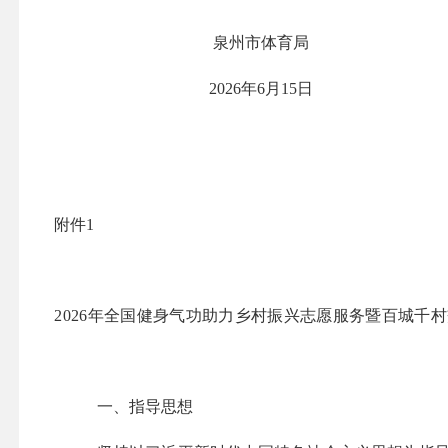
泉州市体育局
202
6
年
6
月
15
日
附件
1
202
6
年全国健身气功助力乡村振兴志愿服务暨百城千村
一、指导思想