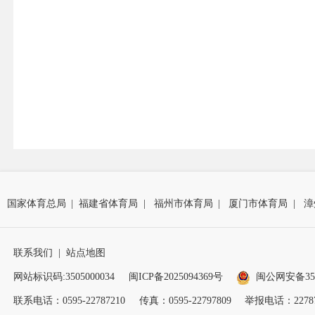
国家体育总局
|
福建省体育局
|
福州市体育局
|
厦门市体育局
|
漳
联系我们
|
站点地图
网站标识码:3505000034
闽ICP备2025094369号
闽公网安备3505
联系电话：0595-22787210
传真：0595-22797809
举报电话：22787