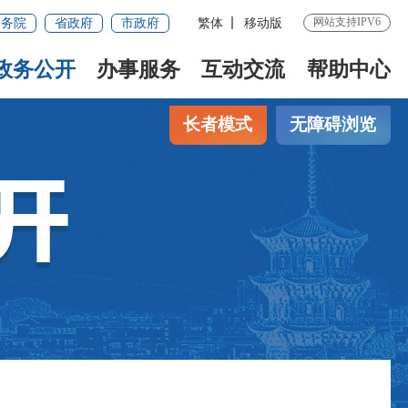
网站支持IPV6
国务院
省政府
市政府
繁体
移动版
政务公开
办事服务
互动交流
帮助中心
长者模式
无障碍浏览