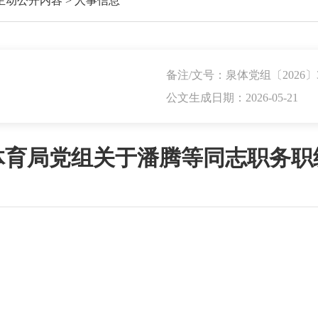
主动公开内容
>
人事信息
备注/文号：泉体党组〔2026〕
公文生成日期：2026-05-21
体育局党组关于潘腾等同志职务职