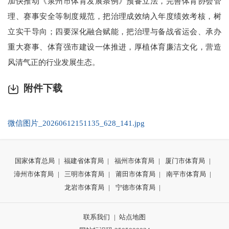
加快推动《泉州市体育发展条例》预备立法，完善体育协会管
理、赛事安全等制度规范，把治理成效纳入年度绩效考核，树
立实干导向；四要深化融合赋能，把治理与备战省运会、承办
重大赛事、体育强市建设一体推进，厚植体育廉洁文化，营造
风清气正的行业发展生态。
附件下载
微信图片_20260612151135_628_141.jpg
国家体育总局
|
福建省体育局
|
福州市体育局
|
厦门市体育局
|
漳州市体育局
|
三明市体育局
|
莆田市体育局
|
南平市体育局
|
龙岩市体育局
|
宁德市体育局
|
联系我们
|
站点地图