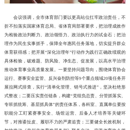
会议强调，全市体育部门要以更高站位扛牢政治责任，不
折不扣落实国家体育总局、省体育局部署要求，把治理成效作
为检验政治判断力、政治领悟力、政治执行力的试金石；把治
理作为民生实事抓手，保障全年惠民任务落地，切实提升群众
体育获得感；把开展“深化治理年”行动作为践行正确政绩观的
具体检验，破难题、防风险、净生态、促发展，以高水平治理
推动体育事业高质量发展。一要坚持问题导向，围绕体育协会
运行、赛事安全监管、反兴奋剂防控等9个重点领域20项任务开
展拉网式排查，实行“清单化管理、销号式推进”，坚决杜绝形
式整改；二要压实责任链条，构建“党组负总责、分管抓落实、
专班抓统筹、基层抓具体”的责任体系，各科室、直属单位要按
职能分工盯紧赛事安全、场馆运营、后备人才培养等关键环
节，对推诿扯皮、履职不力的严肃追责；三要健全长效机制，