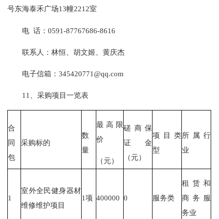
号东海泰禾广场13幢2212室
电 话：0591-87767686-8616
联系人：林恒、胡文姬、黄庆杰
电子信箱：345420771@qq.com
11、采购项目一览表
最高限
合
磋商保
数
项目类
所属行
价
同
采购标的
证金
量
型
业
包
（元）
（元）
租赁和
室外全民健身器材
1
1项
400000
0
服务类
商务服
维修维护项目
务业