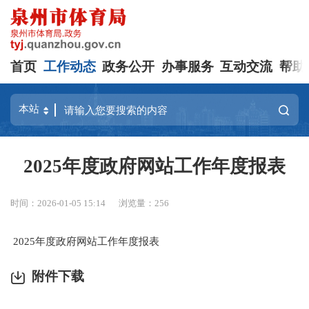
首页
工作动态
政务公开
办事服务
互动交流
帮助
2025年度政府网站工作年度报表
时间：2026-01-05 15:14
浏览量：
256
2025年度政府网站工作年度报表
附件下载