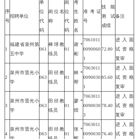
单
岗
考
技能
序
位
岗位名
位
生
准考证
招聘单位
测试
备注
号
代
称
代
姓
号
成绩
码
码
名
7061011
进入面
福建省泉州第
棒球教
谢*
1
061
01
0090060
72.80
试资格
五中学
练员
彬
1
复审
7063011
进入面
泉州市晋光小
田径教
林*
2
063
01
0090030
85.60
试资格
学
练员
帮
1
复审
7063011
进入面
泉州市晋光小
田径教
廖*
3
063
01
0090030
78.40
试资格
学
练员
煌
3
复审
7063011
进入面
泉州市晋光小
田径教
张*
4
063
01
0090030
76.40
试资格
学
练员
辉