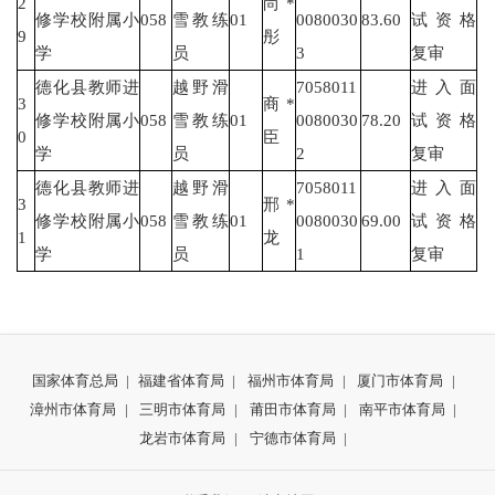
2
尚*
修学校附属小
058
雪教练
01
0080030
83.60
试资格
9
彤
学
员
3
复审
德化县教师进
越野滑
7058011
进入面
3
商*
修学校附属小
058
雪教练
01
0080030
78.20
试资格
0
臣
学
员
2
复审
德化县教师进
越野滑
7058011
进入面
3
邢*
修学校附属小
058
雪教练
01
0080030
69.00
试资格
1
龙
学
员
1
复审
国家体育总局
|
福建省体育局
|
福州市体育局
|
厦门市体育局
|
漳州市体育局
|
三明市体育局
|
莆田市体育局
|
南平市体育局
|
龙岩市体育局
|
宁德市体育局
|