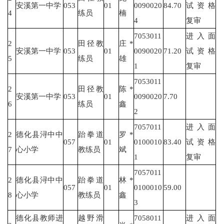
安溪第一中学
053
01
0090020
84.70
试资格
4
练员
楠
4
复审
7053011
进入面
2
田径教
庄*
安溪第一中学
053
01
0090020
71.20
试资格
5
练员
雄
1
复审
7053011
2
田径教
陈*
安溪第一中学
053
01
0090020
7.70
6
练员
鑫
2
7057011
进入面
2
德化县浔中中
跆拳道
罗*
057
01
0100010
83.40
试资格
7
心小学
教练员
斌
1
复审
7057011
2
德化县浔中中
跆拳道
林*
057
01
0100010
59.00
8
心小学
教练员
鑫
3
德化县教师进
越野滑
7058011
进入面