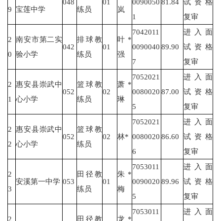
048
01
0090050
81.84
试资格
9
宝莲中学
练员
岚
1
复审
7042011
进入面
2
南安市第二实
排球教
叶*
042
01
0090040
89.90
试资格
0
验小学
练员
强
7
复审
7052021
进入面
2
惠安县崇武中
篮球教
萧*
052
02
0080020
87.00
试资格
1
心小学
练员
琳
5
复审
7052021
进入面
2
惠安县崇武中
篮球教
052
02
林*
0080020
86.60
试资格
2
心小学
练员
6
复审
7053011
进入面
2
田径教
朱*
安溪第一中学
053
01
0090020
89.96
试资格
3
练员
梅
5
复审
7053011
进入面
2
田径教
龙*