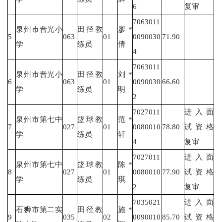
6
复审
7063011
泉州市晋光小
田径教
廖*
5
063
01
0090030
71.90
学
练员
倩
4
7063011
泉州市晋光小
田径教
刘*
6
063
01
0090030
66.60
学
练员
明
2
7027011
进入面
泉州市第七中
篮球教
范*
7
027
01
0080010
78.80
试资格
学
练员
轩
4
复审
7027011
进入面
泉州市第七中
篮球教
陈*
8
027
01
0080010
77.90
试资格
学
练员
琪
2
复审
7035021
进入面
石狮市第二实
田径教
施*
9
035
02
0090010
85.70
试资格