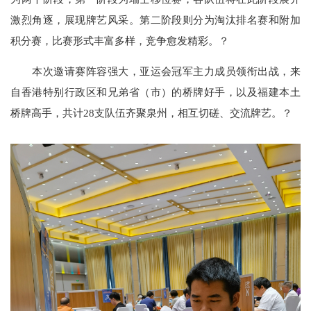
激烈角逐，展现牌艺风采。第二阶段则分为淘汰排名赛和附加
积分赛，比赛形式丰富多样，竞争愈发精彩。？
本次邀请赛阵容强大，亚运会冠军主力成员领衔出战，来
自香港特别行政区和兄弟省（市）的桥牌好手，以及福建本土
桥牌高手，共计28支队伍齐聚泉州，相互切磋、交流牌艺。？