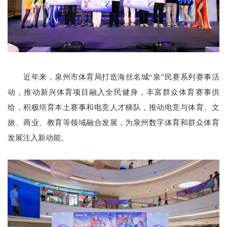
近年来，泉州市体育局打造海丝名城“泉”民赛系列赛事活
动，推动新兴体育项目融入全民健身，丰富群众体育赛事供
给，积极培育本土赛事和电竞人才梯队，推动电竞与体育、文
旅、商业、教育等领域融合发展，为泉州数字体育和群众体育
发展注入新动能。