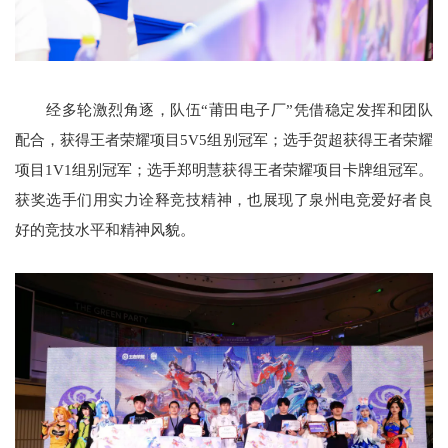
经多轮激烈角逐，队伍“莆田电子厂”凭借稳定发挥和团队
配合，获得王者荣耀项目5V5组别冠军；选手贺超获得王者荣耀
项目1V1组别冠军；选手郑明慧获得王者荣耀项目卡牌组冠军。
获奖选手们用实力诠释竞技精神，也展现了泉州电竞爱好者良
好的竞技水平和精神风貌。