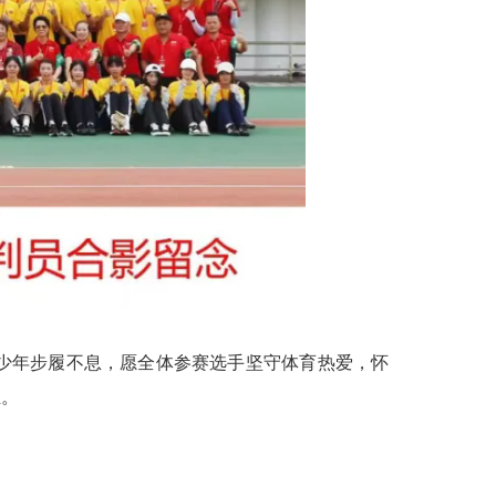
少年步履不息，愿全体参赛选手坚守体育热爱，怀
煌。