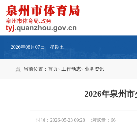
2026年08月07日 星期五
当前位置：
首页
工作动态
业务资讯
2026年泉
时间：2026-05-23 09:28
浏览量：
66