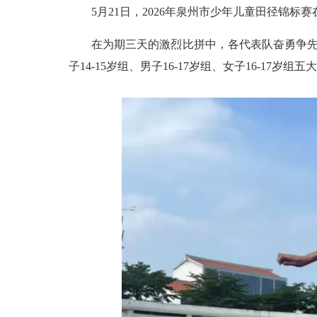
5月21日，2026年泉州市少年儿童田径锦标
在为期三天的激烈比拼中，各代表队奋勇争先，赛
子14-15岁组、男子16-17岁组、女子16-17