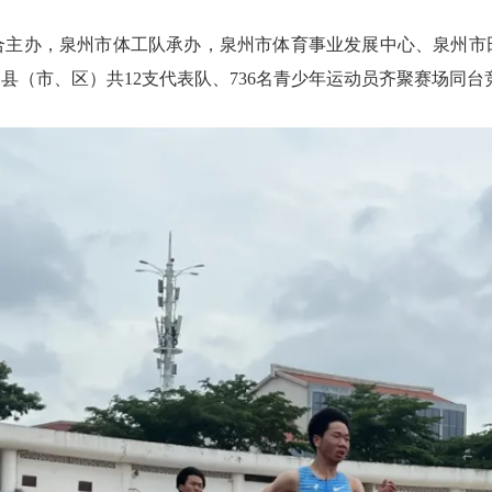
办，泉州市体工队承办，泉州市体育事业发展中心、泉州市
县（市、区）共12支代表队、736名青少年运动员齐聚赛场同台