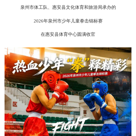
泉州市体工队、惠安县文化体育和旅游局承办的
2026年泉州市少年儿童拳击锦标赛
在惠安县体育中心圆满收官