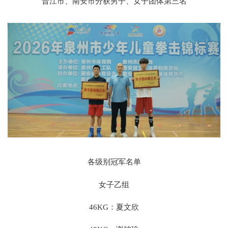
晋江市、南安市分获男子、女子团体第三名
各级别冠军名单
女子乙组
46KG：夏文欣