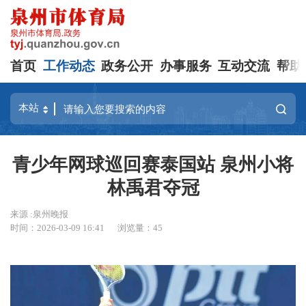
首页
工作动态
政务公开
办事服务
互动交流
帮助
青少年网球巡回赛泰国站 泉州小将
林禹君夺冠
来源 :泉州晚报
时间：2026-03-09 16:41
浏览量：
45