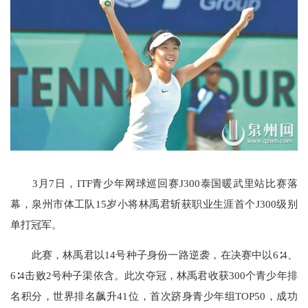
3月7日，ITF青少年网球巡回赛J300泰国暖武里站比赛落
幕，泉州市体工队15岁小将林禹君斩获职业生涯首个J300级别
单打冠军。
此赛，林禹君以14号种子身份一路逆袭，在决赛中以6∶4、
6∶4击败2号种子渠依含。此次夺冠，林禹君收获300个青少年排
名积分，世界排名飙升41位，首次跻身青少年组TOP50，成功