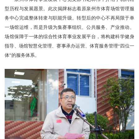
型历程与发展愿景。此次揭牌标志着原泉州市体育场馆管理服
务中心完成整体转隶与职能升级。转型后的中心不再局限于单
一场馆运维，而是升级为集赛事组织、公共服务、产业推动、
场馆保障于一体的综合性体育事业发展平台，将构建科学健身
指导、场馆智慧化管理、赛事承办运营、体育服务管理“四位一
体”的服务体系。