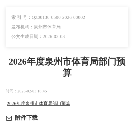
索 引 号：QZ00130-0500-2026-00002
发布机构：泉州市体育局
公文生成日期：2026-02-03
2026年度泉州市体育局部门预
算
时间：2026-02-03 16:45
2026年度泉州市体育局部门预算
附件下载