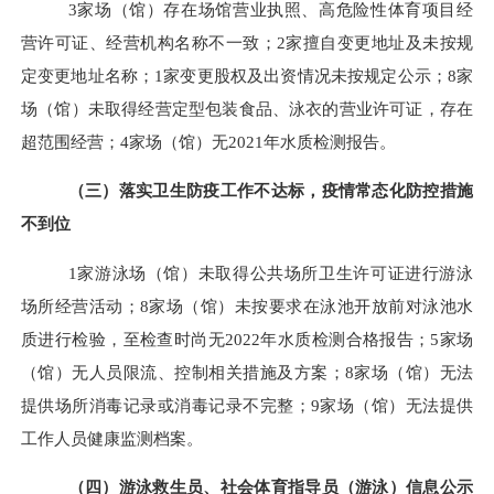
3
家场（馆）存在场馆营业执照、高危险性体育项目经
营许可证、经营机构名称不一致；
2
家擅自变更地址及未按规
定变更地址名称；
1
家变更股权及出资情况未按规定公示；
8
家
场（馆）未取得经营定型包装食品、泳衣的营业许可证，存在
超范围经营；
4
家场（馆）无
2021
年水质检测报告。
（三）落实卫生防疫工作不达标，疫情常态化防控措施
不到位
1
家游泳场（馆）未取得公共场所卫生许可证进行游泳
场所经营活动；
8
家场（馆）未按要求在泳池开放前对泳池水
质进行检验，至检查时尚无
2022
年水质检测合格报告；
5
家场
（馆）无人员限流、控制相关措施及方案；
8
家场（馆）无法
提供场所消毒记录或消毒记录不完整；
9
家场（馆）无法提供
工作人员健康监测档案。
（四）游泳救生员、社会体育指导员（游泳）信息公示