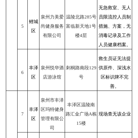
无急救室、无人
泉州力美爱
温陵北路
285
号
员限流控人员制
鲤城
5
尚健身服务
富临新天地
1
号
措施、方案，无
区
有限公司
楼
4
层
消毒记录及工作
人员健康档案。
救生员证无法提
丰泽
泉州悦华酒
刺桐路南段
129
供原件、深浅水
6
区
店游泳馆
号
区标识牌不完
善。
泉州市丰泽
丰泽区温陵南
丰泽
区玛特健身
7
路汇金广场
A
栋
现场查无该企业
区
管理有限公
15
楼
司