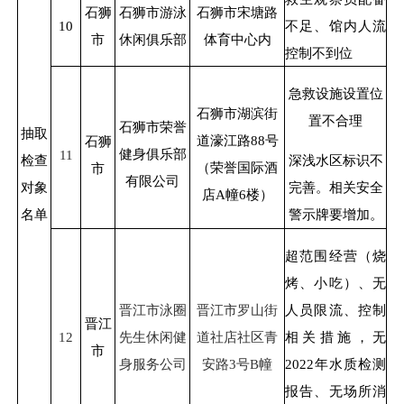
石狮
石狮市游泳
石狮市宋塘路
10
不足、馆内人流
市
休闲俱乐部
体育中心内
控制不到位
急救设施设置位
石狮市湖滨街
置不合理
石狮市荣誉
抽取
道濠江路
88
号
石狮
健身俱乐部
11
检查
深浅水区标识不
（荣誉国际酒
市
有限公司
对象
完善。相关安全
店
A
幢
6
楼）
名单
警示牌要增加。
超范围经营（烧
烤、小吃）、无
晋江市泳圈
晋江市罗山街
人员限流、控制
晋江
12
先生休闲健
道社店社区青
相关措施，无
市
身服务公司
安路
3
号
B
幢
2022
年水质检测
报告、无场所消