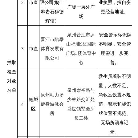
2
市直
限公司
(
骑士
业执照，擅自变
广场一层外广
攀岩石狮德
更经营地址。
场
辉馆）
泉州晋江市罗
安全警示标识牌
晋江市酷攀
山福埔
SM
国际
不明显，安全管
3
市直
体育发展有
广场
3
楼体育中
理需进一步完
限公司
抽取
心
善。
检查
救生员着装不明
对象
显，人数不足、
名单
泉州崇福路与
泉州动力堡
急救室设置不规
鲤城
少林路交汇处
4
健身游泳会
范、警示和标识
区
盛世领墅会所
所
牌位置不规范、
负二楼
无场所消毒记
录。