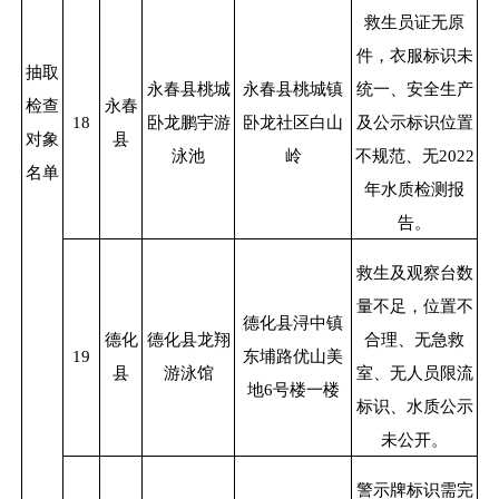
救生员证无原
件，衣服标识未
抽取
永春县桃城
永春县桃城镇
统一、安全生产
检查
永春
18
卧龙鹏宇游
卧龙社区白山
及公示标识位置
对象
县
泳池
岭
不规范、无
2022
名单
年水质检测报
告。
救生及观察台数
量不足，位置不
德化县浔中镇
德化
德化县龙翔
合理、无急救
19
东埔路优山美
县
游泳馆
室、无人员限流
地
6
号楼一楼
标识、水质公示
未公开。
警示牌标识需完