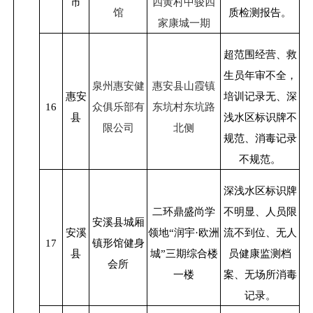
市
四黄村中骏四
馆
质检测报告。
家康城一期
超范围经营、救
生员年审不全，
泉州惠安健
惠安县山霞镇
惠安
培训记录无、深
16
众俱乐部有
东坑村东坑路
县
浅水区标识牌不
限公司
北侧
规范、消毒记录
不规范。
深浅水区标识牌
二环鼎盛尚学
不明显、人员限
安溪县城厢
安溪
领地“润宇·欧洲
流不到位、无人
17
镇形馆健身
县
城”三期综合楼
员健康监测档
会所
一楼
案、无场所消毒
记录。