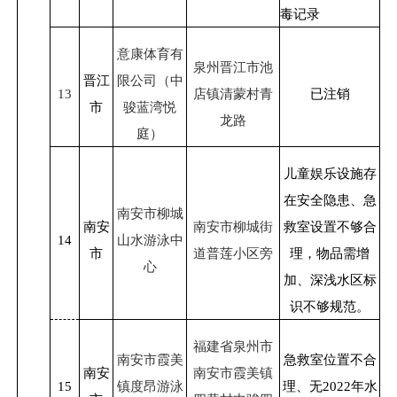
毒记录
意康体育有
泉州晋江市池
晋江
限公司（中
13
店镇清蒙村青
已注销
市
骏蓝湾悦
龙路
庭）
儿童娱乐设施存
在安全隐患、急
南安市柳城
南安
南安市柳城街
救室设置不够合
14
山水游泳中
市
道普莲小区旁
理，物品需增
心
加、深浅水区标
识不够规范。
福建省泉州市
南安市霞美
急救室位置不合
南安
南安市霞美镇
15
镇度昂游泳
理、无
2022
年水