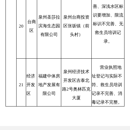
善、深浅水区标
识要增加、限流
泉州圣莎拉
泉州台商投资
台商
标识不完善、无
滨海生态园
区张坂镇（前
20
区
救生员培训记
有限公司
头村）
录。
营业执照地
泉州经济技术
经济
福建中体房
址登记与实际不
开发区吉泰北
21
开发
地产发展有
符、救生员培训
路
2
号奥林匹克
区
限公司
记录不完善、消
大厦
毒记录不完整。