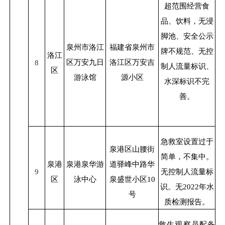
超范围经营食
品、饮料，无浸
脚池、安全公示
泉州市洛江
福建省泉州市
牌不规范、无控
洛江
区万安九日
洛江区万安吉
8
制人流量标识、
区
游泳馆
源小区
水深标识不完
善。
急救室设置过于
泉港区山腰街
简单，不集中。
泉港
泉港泉华游
道驿峰中路华
9
无控制人流量标
区
泳中心
泉盛世小区
10
识。无
2022
年水
号
质检测报告。
救生观察员配备