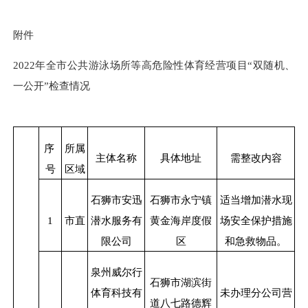
附件
2022
年全市
公共游泳场所等高危险性体育经营项目“双随机、
一公开”检查情况
序
所属
主体名称
具体地址
需整改内容
号
区域
石狮市安迅
石狮市永宁镇
适当增加潜水现
1
市直
潜水服务有
黄金海岸度假
场安全保护措施
限公司
区
和急救物品。
泉州威尔行
石狮市湖滨街
体育科技有
未办理分公司营
道八七路德辉