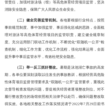
管责任，加强对游泳场（馆）等高危体育经营项目监管，坚决
消除安全隐患，保障广大人民群众生命安全。
（二）健全完善监管机制。
各地要根据行业特点，按照
事前规范制度、事中加强监管、事后强化惩戒的思路，全面梳
理对游泳等高危体育经营项目的监管职责，建立健全规章制
度。充分运用部门联动工作机制，不断优化“双随机一公开”检
查机制，细化工作方案，优化工作流程，强化结果运用，全面
提升事中事后监管水平，有效杜绝安全隐患。
（三）举一反三抓好整改。
暑期是泳池溺亡事故的高发
期，各单位要深刻汲取以往发生的事故教训，
根据经营高危险
性体育项目监督管理要求及“双随机一公开”监管要求，重视此
次督导检查发现的问题
，督促相关经营者逐项整改到位。对不
履行整改责任的场馆依照相关法律予以处罚，确保问题整改取
得实效。各地
相关整改工作落实情况请于
2022
年
7
月
29
日前书