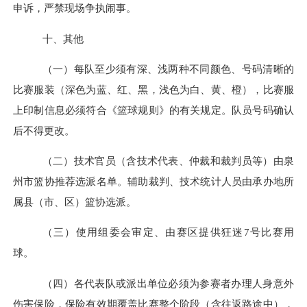
申诉，严禁现场争执闹事。
十、
其他
（一）
每队至少须有深、浅两种不同颜色、号码清晰的
比赛服装（深色为蓝、红、黑，浅色为白、黄、橙），比赛服
上印制信息必须符合《篮球规则》的有关规定。队员号码确认
后不得更改。
（二）
技术官员（含技术代表、仲裁和裁判员等）由
泉
州市篮协推荐
选派
名单
。
辅助裁判、技术统计人员由承办地所
属县（市、区）篮协
选派。
（三）
使用组委会审定、由赛区提供狂迷
7
号比赛用
球。
（四）
各代表队或派出单位必须为参赛者办理人身意外
伤害保险，保险有效期覆盖比赛整个阶段（含往返路途中），