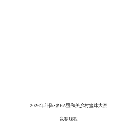
2026
年斗阵
•
泉
BA
暨
和美乡村篮球大赛
竞赛规程