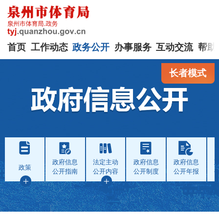
首页
工作动态
政务公开
办事服务
互动交流
帮助
长者模式
政府信息
法定主动
政府信息
政府信息
政策
公开指南
公开内容
公开制度
公开年报