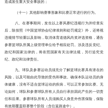
造成发生重大安全事故的
；
（十一）
其他影响赛事形象和比赛正常进行的行为。
八、在赛事期间，发生以上赛风赛纪违规行为并经查实
后，除按照
《
中国篮球协会纪律准则和处罚规定
》
外，还将视
违规情节轻重以及影响，取消体育道德风尚奖评选资格，通告
参赛篮球队所属上级管理单位给予相应处罚。涉及违反党纪、
政纪和国家法律的，将依照国家有关
法律法规
，另行追究党
纪、政纪和法律责任。
九、球队及参赛运动员须充分了解篮球比赛
具有
潜在的
风险，以及可能由此导致的受伤和事故。确保本队运动员的身
体健康，没有不适合篮球运动的疾病，可以正常参加比赛。无
论如何，球队和参赛球队所有人员自行承担因此产生的一切责
任和后果。参赛球队所有人员须购买人身意外伤害保险，保险
有效期覆盖联赛整个阶段
（
含往返路途中
）
。