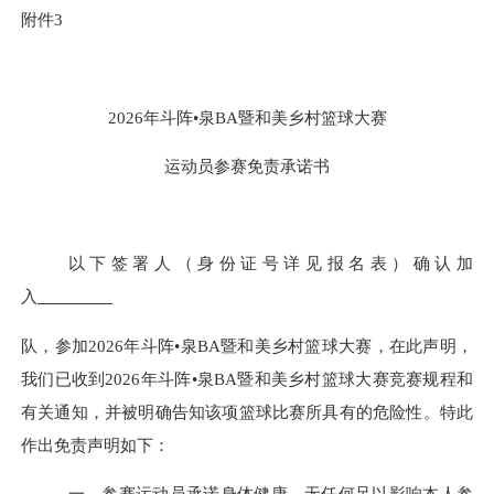
附件
3
2026
年斗阵
•
泉
BA
暨和美乡村篮球大赛
运动员参赛免责承诺书
以下签署人（身份证号详见报名表）
确认加
入
队，参加
2026
年斗阵
•
泉
BA
暨和美乡村篮球大赛
，在此声明，
我们
已收到
2026
年斗阵
•
泉
BA
暨和美乡村篮球大赛竞赛规程和
有关通知，并被明确告知
该项
篮球比赛所具有的危险性。特此
作出免责声明如下
：
一、
参赛运动员
承诺身体健康，无任何足以影响本人参