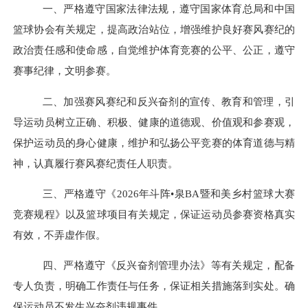
一、
严格遵守国家法律法规，遵守国家体育总局和中国
篮球协会有关规定，提高政治站位，增强维护良好赛风赛纪的
政治责任感和使命感，自觉维护体育竞赛的公平、公正，遵守
赛事纪律，文明参赛。
二、
加强赛风赛纪和反兴奋剂的宣传、教育和管理，引
导运动员树立正确、积极、健康的道德观、价值观和参赛观，
保护运动员的身心健康，维护和弘扬公平竞赛的体育道德与精
神，认真履行赛风赛纪责任人职责。
三、严格遵守《
2026
年斗阵
•
泉
BA
暨和美乡村篮球大赛
竞赛规程》以及篮球项目有关规定，保证运动员参赛资格真实
有效，不弄虚作假。
四、严格遵守《反兴奋剂管理办法》等有关规定，配备
专人负责，明确工作责任与任务，保证相关措施落到实处。确
保运动员不发生兴奋剂违规事件。