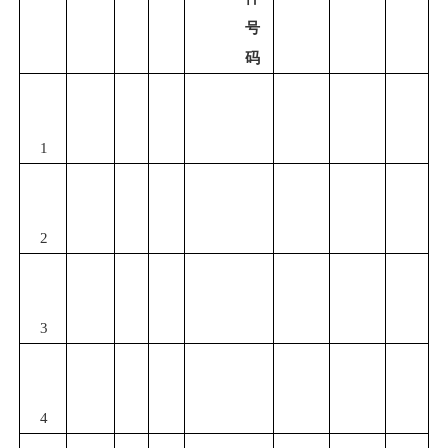
号
码
1
2
3
4