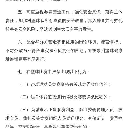
五、高度重视参赛安全工作，强化安全意识，落实主体
责任，加强对篮球队所有成员的安全教育，深入排查并有效化
解各类安全风险，坚决遏制重大安全事故发生。
六、配合举办方营造积极健康的舆论环境。谨言慎行，
不对外散布不符合事实和不负责任的言论，维护
泉州
篮球健康
发展和赛事有序进行。
七、在篮球比赛中严禁出现以下行为
：
（一）
违反运动员参赛资格有关规定弄虚作假的
；
（二）
违背体育道德进行消极比赛或操纵比赛的
；
（三）
为谋求不正当参赛利益，向组委会管理人员、技
术官员、裁判员等竞赛组织人员赠送现金、有价证券、贵重物
品等，或安排宴请、高档娱乐等消费活动的
；