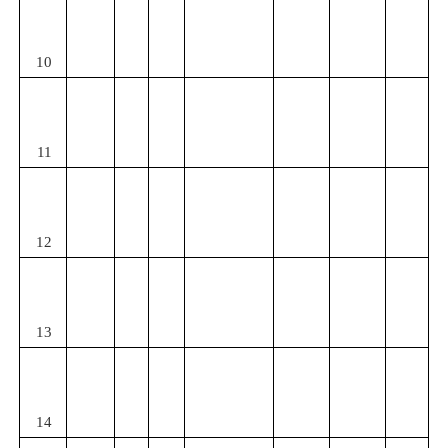
10
11
12
13
14