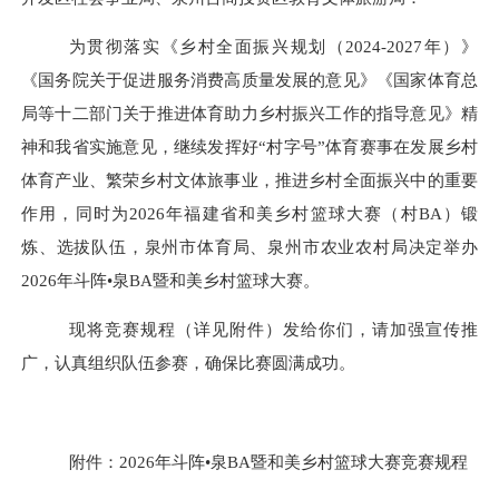
为贯彻落实《乡村全面振兴规划（
2024-2027
年）》
《国务院关于促进服务消费高质量发展的意见》《国家体育总
局等十二部门关于推进体育助力乡村振兴工作的指导意见》精
神和我省实施意见，继续发挥好
“
村字号
”
体育赛事在发展乡村
体育产业、繁荣乡村文体旅事业，推进乡村全面振兴中的重要
作用，
同时为
2026
年
福建省和美乡村篮球大赛（村
BA
）锻
炼、选拔队伍，
泉州市体育局
、泉州市农业农村局决定
举办
2026
年斗阵
•
泉
BA
暨
和美乡村篮球大赛
。
现将竞赛规程
（详见附件）
发给你们，请加强宣传推
广，
认真组织队伍参赛，确保比赛圆满成功。
附件：
2026
年斗阵
•
泉
BA
暨和美乡村篮球大赛
竞赛规程