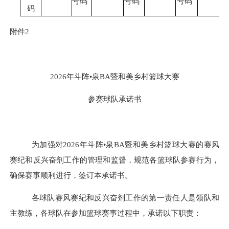
号码
号码
号码
码
附件
2
2026
年斗阵
•
泉
BA
暨和美乡村篮球大赛
参赛球队承诺书
为加强对
2026
年斗阵
•
泉
BA
暨和美乡村篮球大赛
的赛风
赛纪和反兴奋剂工作的管理和监督，规范各篮球队参赛行为，
确保赛事顺利进行，签订本承诺书。
各球队赛风赛纪和反兴奋剂工作的第一责任人是领队和
主教练，各球队在参加篮球赛事过程中，承诺以下职责
：