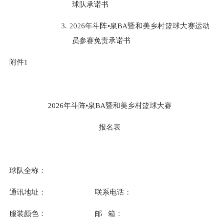
球队承诺书
3. 2026
年斗阵
•
泉
BA
暨和美乡村篮球大赛
运动
员参赛免责承诺书
附件
1
2026
年斗阵
•
泉
BA
暨和美乡村篮球大赛
报名表
球队全称：
通讯地址：
联系电话：
服装颜色：
邮
箱：