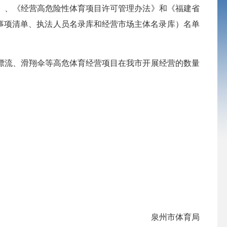
、《经营高危险性体育项目许可管理办法》和《福建省
查事项清单、执法人员名录库和经营市场主体名录库）名单
流、滑翔伞等高危体育经营项目在我市开展经营的数量
泉州市体育局