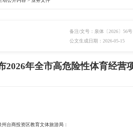
主动公开内容
>
业务文件
备注/文号：泉体〔2026〕56号
公文生成日期：2026-05-15
2026年全市高危险性体育经营
泉州台商投资区教育文体旅游局：