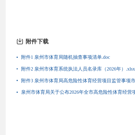
附件下载
附件1 泉州市体育局随机抽查事项清单.doc
附件2 泉州市体育系统执法人员名录库（2026年）.xlsx
附件3 泉州市体育局高危险性体育经营项目监管事项市场主
泉州市体育局关于公布2026年全市高危险性体育经营项目