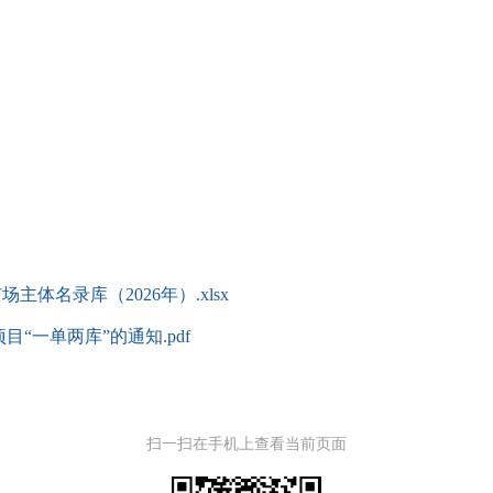
体名录库（2026年）.xlsx
“一单两库”的通知.pdf
扫一扫在手机上查看当前页面