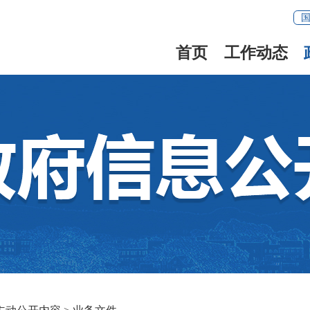
首页
工作动态