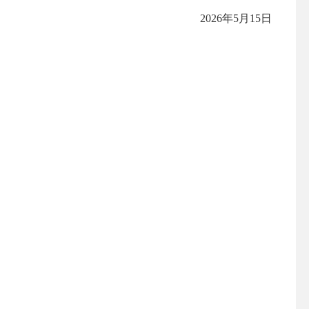
2026年5月15日