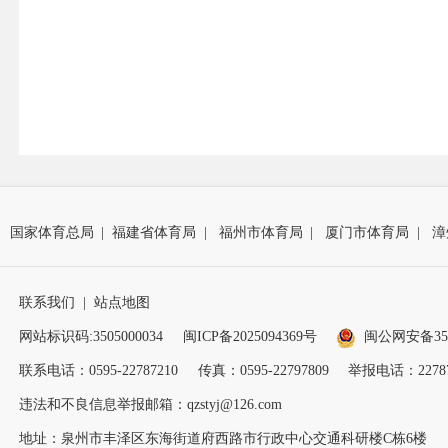
国家体育总局
|
福建省体育局
|
福州市体育局
|
厦门市体育局
|
漳
联系我们
|
站点地图
网站标识码:3505000034
闽ICP备2025094369号
闽公网安备3505
联系电话：0595-22787210
传真：0595-22797809
举报电话：22787
违法和不良信息举报邮箱：qzstyj@126.com
地址：泉州市丰泽区东海街道府西路市行政中心交通科研楼C栋6楼