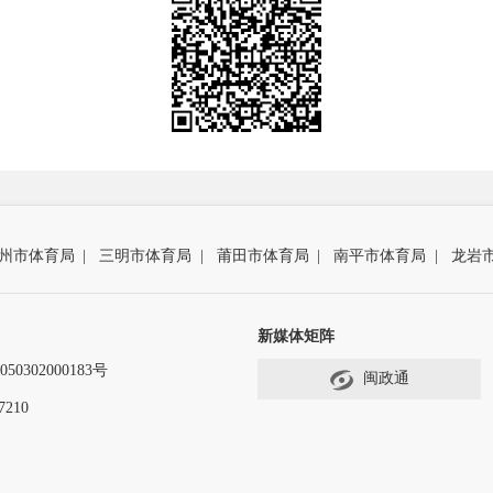
州市体育局
|
三明市体育局
|
莆田市体育局
|
南平市体育局
|
龙岩
新媒体矩阵
0302000183号
闽政通
210