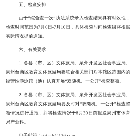
五、检查安排
由于
“综合查一次”执法系统录入检查结果具有时效性，
检查时间范
围为
7
月
6
日
-
7
月
10
日
，具体检查时间检查组
将根据
实际情况
提前通知。
六、有关要求
1.
各县（市、区）文体旅局
、
泉州开发区社会事业局、
泉州台商区教育文体旅游局
要联合相关部门对本辖区范围内的
经营性
游泳
馆（池）
认真开展
“
双随机
、一公开
”
检查整顿。
2.
各县（市、区）文体旅局
、
泉州开发区社会事业局、
泉州台商区教育文体旅游局
要及时对
“
双随机
、一公开
”
检查整
顿情况进行通报，并将检查情况于
8
月
30
日前报送泉州市体育
局
产业
科。
电子邮箱：
qztyzh
@126.com