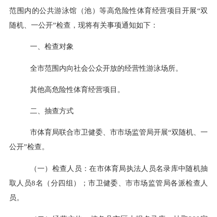
范围内的公共游泳馆（池）等高危险性体育经营项目开展
“双
随机
、一公开
”检查，现将有关事项通知如下：
一、检查对象
全市范围内向社会公众开放的经营性游泳场所。
其他高
危险性
体育经营项目。
二、抽查方式
市体育局联合市卫健委、
市市
场监管局开展
“
双随机
、一
公开
”
检查。
（一）检查人员：在市体育局
执法
人员名录库中随机抽
取人员
8
名
（分四组）
；市卫健委、
市市
场监管
局
各派
检查
人
员。