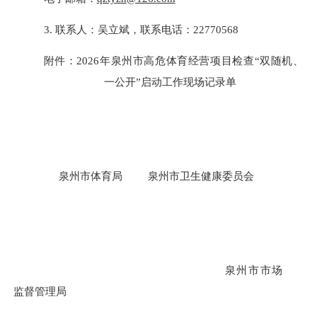
3.
联系人：
吴立斌
，联系电话：
22
770568
附件：
202
6
年泉州市高危体育经营项目检查
“
双随机
、
一公开
”
启动工作现场记录单
泉州市体育局
泉州市
卫生健康委员会
泉州市市场
监督管理
局