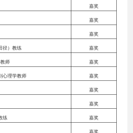
嘉奖
嘉奖
嘉奖
田径）教练
嘉奖
学教师
嘉奖
剖心理学教师
嘉奖
嘉奖
嘉奖
教练
嘉奖
嘉奖