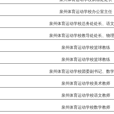
泉州体育运动学校办公室主任
泉州体育运动学校总务处处长、语
泉州体育运动学校教导处处长、物
泉州体育运动学校篮球教练
泉州体育运动学校篮球教练
泉州体育运动学校团委副书记、数
泉州体育运动学校美术教师
泉州体育运动学校语文教师
泉州体育运动学校数学教师