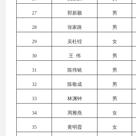
27
郭新颖
男
28
张家路
男
29
吴杜锽
女
30
王 伟
男
31
陈伟铭
男
32
陈敬成
男
33
林渊钟
男
34
周雅燕
女
35
黄明霞
女