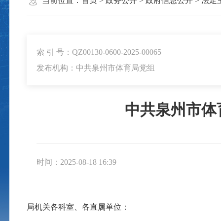
当前位置：
首页
>
政务公开
>
政府信息公开
>
法定
索 引 号：QZ00130-0600-2025-00065
发布机构：中共泉州市体育局党组
中共泉州市体
时间：2025-08-18 16:39
局机关各科室、各直属单位：