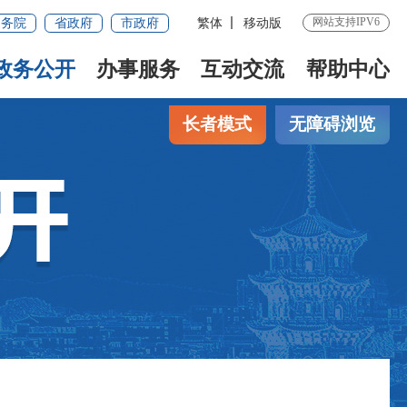
网站支持IPV6
国务院
省政府
市政府
繁体
移动版
政务公开
办事服务
互动交流
帮助中心
长者模式
无障碍浏览