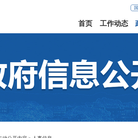
首页
工作动态