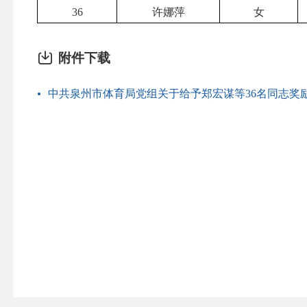
36
许娜萍
女
附件下载
中共泉州市体育局党组关于给予郑宏谋等36名同志奖励的