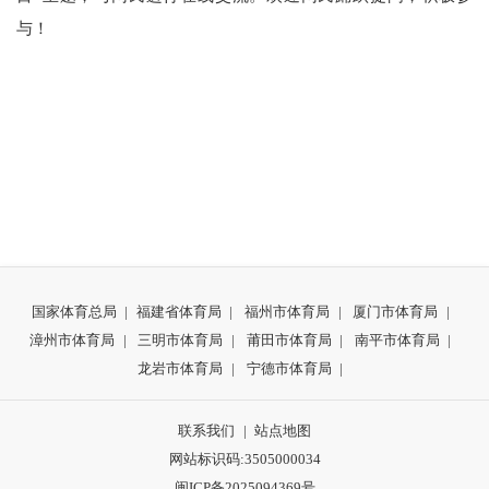
与！
国家体育总局
|
福建省体育局
|
福州市体育局
|
厦门市体育局
|
漳州市体育局
|
三明市体育局
|
莆田市体育局
|
南平市体育局
|
龙岩市体育局
|
宁德市体育局
|
联系我们
|
站点地图
网站标识码:3505000034
闽ICP备2025094369号