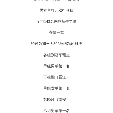
男女单打、双打项目
全市143名网球新生力量
齐聚一堂
经过为期三天302场的精彩对决
各组别冠军诞生
甲组男单第一名
丁祖爖（晋江）
甲组女单第一名
苏晓玲（南安）
乙组男单第一名