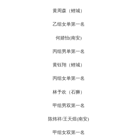
黄周森（鲤城）
乙组女单第一名
何婧怡(南安)
丙组男单第一名
黄钰翔（鲤城）
丙组女单第一名
林予欢（石狮）
甲组男双第一名
陈炜祥/王天煜(南安)
甲组女双第一名