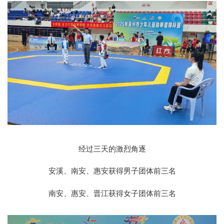
经过三天的激烈角逐
安溪、南安、惠安获得男子团体前三名
南安、惠安、晋江获得女子团体前三名