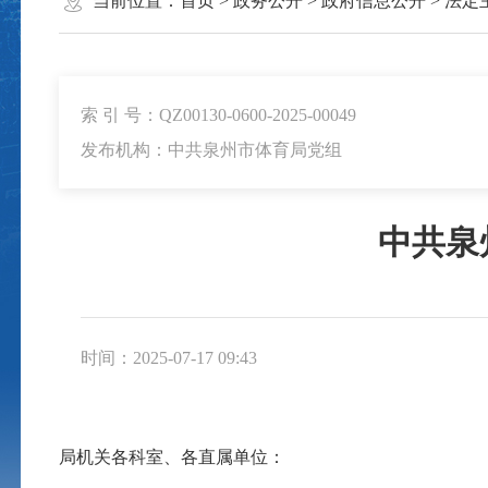
当前位置：
首页
>
政务公开
>
政府信息公开
>
法定
索 引 号：QZ00130-0600-2025-00049
发布机构：中共泉州市体育局党组
中共泉
时间：2025-07-17 09:43
局机关各科室、各直属单位：