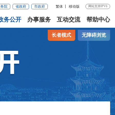
网站支持IPV6
国务院
省政府
市政府
繁体
移动版
政务公开
办事服务
互动交流
帮助中心
长者模式
无障碍浏览