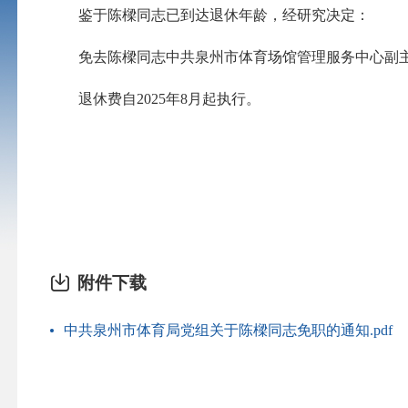
鉴于陈樑同志已到达退休年龄，经研究决定：
免去陈樑同志中共泉州市体育场馆管理服务中心副主
退休费自2025年8月起执行。
附件下载
中共泉州市体育局党组关于陈樑同志免职的通知.pdf