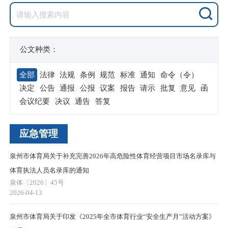
公文种类：
全部
法律
法规
条例
规范
标准
通知
命令（令）
决定
公告
通报
公报
议案
报告
请示
批复
意见
函
会议纪要
决议
通告
答复
应急管理
泉州市体育局关于补充完善2026年高危险性体育经营项目市场名录库与
体育执法人员名录库的通知
泉体〔2026〕45号
2026-04-13
泉州市体育局关于印发《2025年全市体育行业“安全生产月”活动方案》