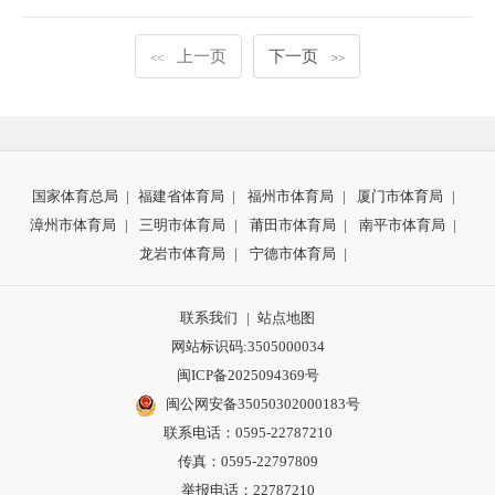
上一页
下一页
<<
>>
国家体育总局
|
福建省体育局
|
福州市体育局
|
厦门市体育局
|
漳州市体育局
|
三明市体育局
|
莆田市体育局
|
南平市体育局
|
龙岩市体育局
|
宁德市体育局
|
联系我们
|
站点地图
网站标识码:3505000034
闽ICP备2025094369号
闽公网安备35050302000183号
联系电话：0595-22787210
传真：0595-22797809
举报电话：22787210