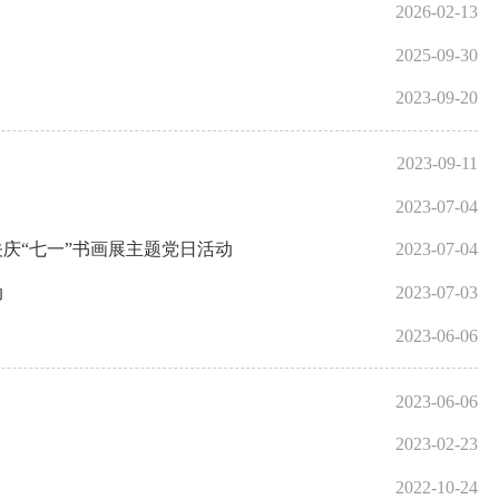
2026-02-13
2025-09-30
会
2023-09-20
2023-09-11
2023-07-04
庆“七一”书画展主题党日活动
2023-07-04
动
2023-07-03
2023-06-06
2023-06-06
2023-02-23
2022-10-24