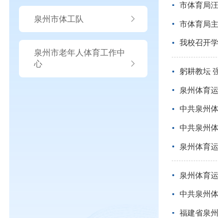
市体育局
泉州市体工队
市体育局
我校召开
泉州市老年人体育工作中
心
躬耕教坛 
泉州体育运
中共泉州体
中共泉州体
泉州体育运
泉州体育
中共泉州体
福建省泉