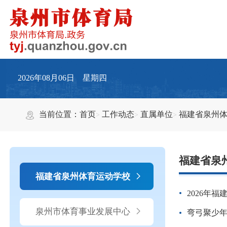
2026年08月06日 星期四
当前位置：
首页
工作动态
直属单位
福建省泉州
福建省泉
福建省泉州体育运动学校
2026年
泉州市体育事业发展中心
弯弓聚少年