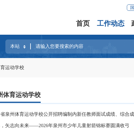
首页
工作动态
体育运动学校
州体育运动学校
福建省泉州体育运动学校公开招聘编制内新任教师面试成绩、综合
，矢志向未来——2026年泉州市少年儿童射箭锦标赛圆满收弓