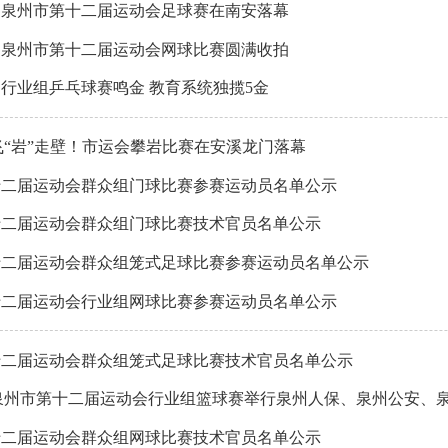
︱泉州市第十二届运动会足球赛在南安落幕
︱泉州市第十二届运动会网球比赛圆满收拍
行业组乒乓球赛鸣金 教育系统独揽5金
飞“岩”走壁！市运会攀岩比赛在安溪龙门落幕
十二届运动会群众组门球比赛参赛运动员名单公示
十二届运动会群众组门球比赛技术官员名单公示
十二届运动会群众组笼式足球比赛参赛运动员名单公示
十二届运动会行业组网球比赛参赛运动员名单公示
十二届运动会群众组笼式足球比赛技术官员名单公示
泉州市第十二届运动会行业组篮球赛举行泉州人保、泉州公安、
十二届运动会群众组网球比赛技术官员名单公示