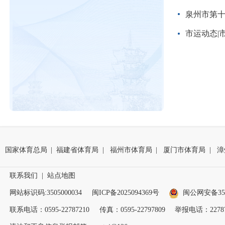
泉州市第
市运动态|
国家体育总局
|
福建省体育局
|
福州市体育局
|
厦门市体育局
|
漳
联系我们
|
站点地图
网站标识码:3505000034
闽ICP备2025094369号
闽公网安备3505
联系电话：0595-22787210
传真：0595-22797809
举报电话：22787