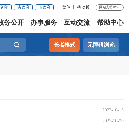
国务院
省政府
市政府
繁体
移动版
网站支持IPV6
政务公开
办事服务
互动交流
帮助中心
长者模式
无障碍浏览
2023-10-13
2023-10-09